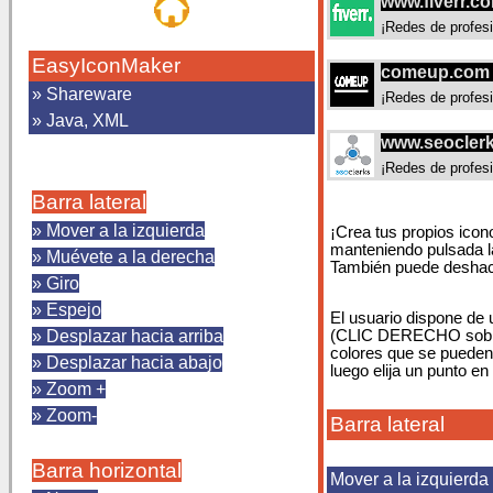
www.fiverr.c
¡Redes de profes
EasyIconMaker
comeup.com 
» Shareware
¡Redes de profes
» Java, XML
www.seocler
¡Redes de profes
Barra lateral
» Mover a la izquierda
¡Crea tus propios icon
manteniendo pulsada l
» Muévete a la derecha
También puede deshace
» Giro
» Espejo
El usuario dispone de 
» Desplazar hacia arriba
(CLIC DERECHO sobre e
colores que se pueden
» Desplazar hacia abajo
luego elija un punto en 
» Zoom +
» Zoom-
Barra lateral
Barra horizontal
Mover a la izquierda