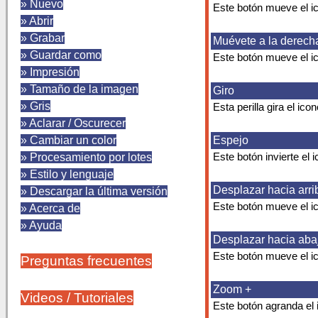
» Nuevo
Este botón mueve el ic
» Abrir
» Grabar
Muévete a la derech
» Guardar como
Este botón mueve el ic
» Impresión
» Tamaño de la imagen
Giro
» Gris
Esta perilla gira el ico
» Aclarar / Oscurecer
» Cambiar un color
Espejo
» Procesamiento por lotes
Este botón invierte el
» Estilo y lenguaje
Desplazar hacia arri
» Descargar la última versión
Este botón mueve el ic
» Acerca de
» Ayuda
Desplazar hacia aba
Este botón mueve el ic
Preguntas frecuentes
Zoom +
Videos / Tutoriales
Este botón agranda el 