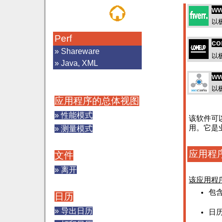
ww
以
Perf
co
» Shareware
以
» Java, XML
ww
以
应用程序的总体视图
» 性能模式
该软件可
用。它是
» 测量模式
应用程
文件
» 离开
该应用程序
包
日历
» 导出日历
日