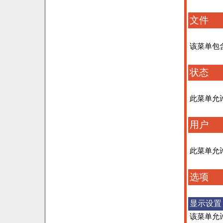
文件
该菜单包
状态
此菜单允
用户
此菜单允
选项
显示设置
该菜单允