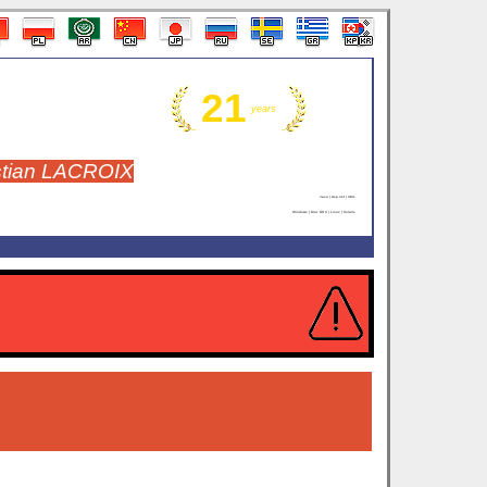
21
years
stian LACROIX
Java | Asp.net | XML
Windows | Mac OS X | Linux | Solaris