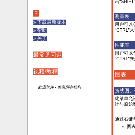
击“SHIF
？
测量表
» 下载最新版本
用户可以
» 帮助
“CTRL
» 关于
性能表
用户可以
最常见问题
“CTRL
视频/教程
图表
欧洲软件 - 保留所有权利
折线图、
此菜单允
计与原始
通过右键
图