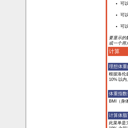
可
可
可
要显示的
或一个用
计算
理想体重
根据洛伦
10% 以内
体重指数
BMI（身
计算体脂
此菜单是