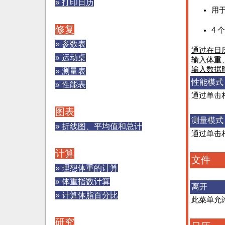
» 打印日历
用
修复
4
» 参数表
通过在日
» 运动桌
输入体重
输入数据
» 测量表
性能模式
» 性能表
通过单击
图表
测量模式
» 折线图、平均值和总计
通过单击
计算
文件
» 理想体重的计算
» 体重指数计算
离开
» 计算体脂百分比
此菜单允
研究