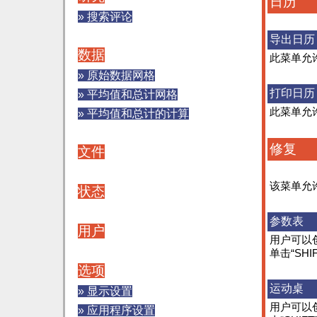
日历
» 搜索评论
导出日历
数据
此菜单允
» 原始数据网格
打印日历
» 平均值和总计网格
此菜单允
» 平均值和总计的计算
修复
文件
该菜单允
状态
参数表
用户
用户可以创
单击“SHI
选项
运动桌
» 显示设置
用户可以
» 应用程序设置